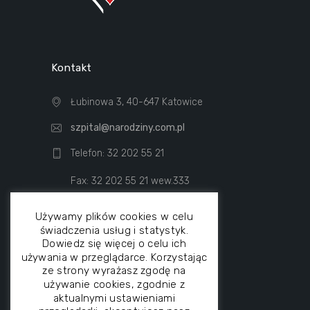
Kontakt
Łubinowa 3, 40-647 Katowice
szpital@narodziny.com.pl
Telefon: 32 202 55 21
Fax: 32 202 55 21 wew.333
Używamy plików cookies w celu
świadczenia usług i statystyk.
Dowiedz się więcej o celu ich
używania w przeglądarce. Korzystając
ze strony wyrażasz zgodę na
używanie cookies, zgodnie z
aktualnymi ustawieniami