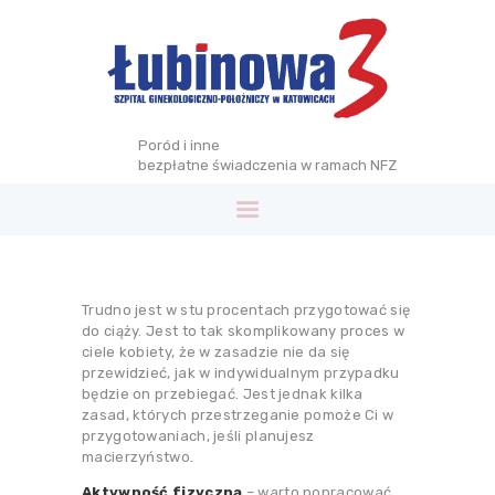
Poród i inne
bezpłatne świadczenia w ramach NFZ
SZPITAL
OFERTA
ŚLĄSKIE CENTRUM
ENDOSKOPII
Trudno jest w stu procentach przygotować się
OPIEKA
do ciąży. Jest to tak skomplikowany proces w
ciele kobiety, że w zasadzie nie da się
OKOŁOPORODOWA
przewidzieć, jak w indywidualnym przypadku
STREFA WIEDZY
będzie on przebiegać. Jest jednak kilka
zasad, których przestrzeganie pomoże Ci w
KONTAKT
przygotowaniach, jeśli planujesz
macierzyństwo.
Aktywność fizyczna
– warto popracować