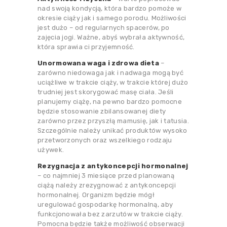
nad swoją kondycją, która bardzo pomoże w
okresie ciąży jak i samego porodu. Możliwości
jest dużo – od regularnych spacerów, po
zajęcia jogi. Ważne, abyś wybrała aktywność,
która sprawia ci przyjemność.
Unormowana waga i zdrowa dieta
–
zarówno niedowaga jak i nadwaga mogą być
uciążliwe w trakcie ciąży, w trakcie której dużo
trudniej jest skorygować masę ciała. Jeśli
planujemy ciążę, na pewno bardzo pomocne
będzie stosowanie zbilansowanej diety
zarówno przez przyszłą mamusię, jak i tatusia.
Szczególnie należy unikać produktów wysoko
przetworzonych oraz wszelkiego rodzaju
używek.
Rezygnacja z antykoncepcji hormonalnej
– co najmniej 3 miesiące przed planowaną
ciążą należy zrezygnować z antykoncepcji
hormonalnej. Organizm będzie mógł
uregulować gospodarkę hormonalną, aby
funkcjonowała bez zarzutów w trakcie ciąży.
Pomocna będzie także możliwość obserwacji