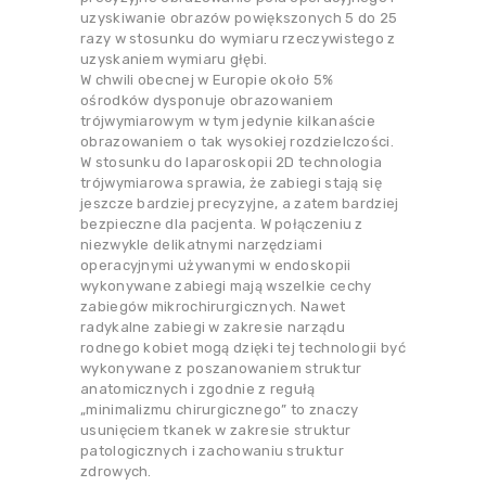
uzyskiwanie obrazów powiększonych 5 do 25
razy w stosunku do wymiaru rzeczywistego z
uzyskaniem wymiaru głębi.
W chwili obecnej w Europie około 5%
ośrodków dysponuje obrazowaniem
trójwymiarowym w tym jedynie kilkanaście
obrazowaniem o tak wysokiej rozdzielczości.
W stosunku do laparoskopii 2D technologia
trójwymiarowa sprawia, że zabiegi stają się
jeszcze bardziej precyzyjne, a zatem bardziej
bezpieczne dla pacjenta. W połączeniu z
niezwykle delikatnymi narzędziami
operacyjnymi używanymi w endoskopii
wykonywane zabiegi mają wszelkie cechy
zabiegów mikrochirurgicznych. Nawet
radykalne zabiegi w zakresie narządu
rodnego kobiet mogą dzięki tej technologii być
wykonywane z poszanowaniem struktur
anatomicznych i zgodnie z regułą
„minimalizmu chirurgicznego” to znaczy
usunięciem tkanek w zakresie struktur
patologicznych i zachowaniu struktur
zdrowych.