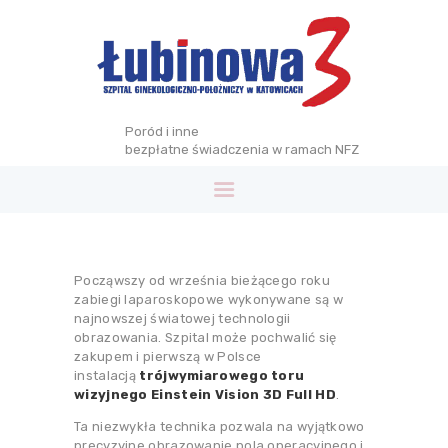
Poród i inne
bezpłatne świadczenia w ramach NFZ
SZPITAL
OFERTA
ŚLĄSKIE CENTRUM
ENDOSKOPII
Począwszy od września bieżącego roku
OPIEKA
zabiegi laparoskopowe wykonywane są w
najnowszej światowej technologii
OKOŁOPORODOWA
obrazowania. Szpital może pochwalić się
STREFA WIEDZY
zakupem i pierwszą w Polsce
instalacją
trójwymiarowego toru
KONTAKT
wizyjnego Einstein Vision 3D Full HD
.
Ta niezwykła technika pozwala na wyjątkowo
precyzyjne obrazowanie pola operacyjnego i